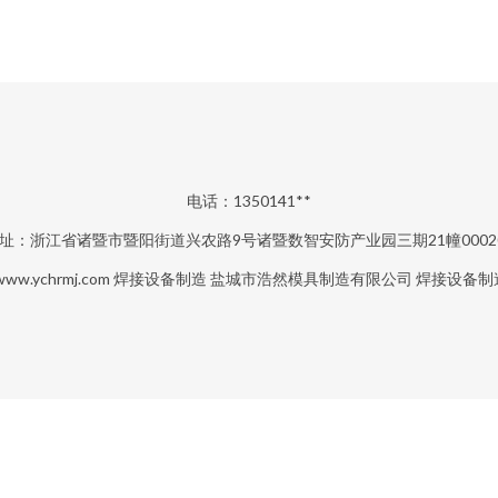
电话：1350141**
址：浙江省诸暨市暨阳街道兴农路9号诸暨数智安防产业园三期21幢0002
www.ychrmj.com
焊接设备制造
盐城市浩然模具制造有限公司
焊接设备制