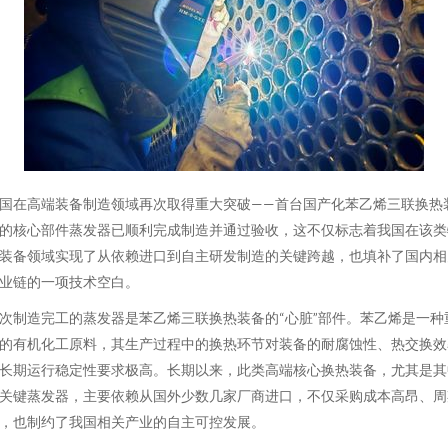
国在高端装备制造领域再次取得重大突破——首台国产化苯乙烯三联换热
的核心部件蒸发器已顺利完成制造并通过验收，这不仅标志着我国在该类
装备领域实现了从依赖进口到自主研发制造的关键跨越，也填补了国内相
业链的一项技术空白。
次制造完工的蒸发器是苯乙烯三联换热装备的“心脏”部件。苯乙烯是一种
的有机化工原料，其生产过程中的换热环节对装备的耐腐蚀性、热交换效
长期运行稳定性要求极高。长期以来，此类高端核心换热装备，尤其是其
关键蒸发器，主要依赖从国外少数几家厂商进口，不仅采购成本高昂、周
，也制约了我国相关产业的自主可控发展。