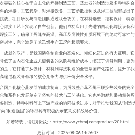
次突破的核心在于自主化的焊接制造工艺。蒸发器的制造涉及多种特殊合
料的焊接，工艺复杂，对焊接设备、工艺参数控制以及焊工技能都提出了
挑战。项目研发与制造团队通过联合攻关，在材料选型、结构设计、特别
心焊接工艺上实现了自主创新。他们成功应用了先进的自动化焊接设备和
焊接工艺，确保了焊缝在高温、高压及腐蚀性介质环境下的绝对可靠性与
密封性，完全满足了苯乙烯生产工况的极端要求。
一成就的取得，是我国装备制造业向高端化、精细化迈进的有力证明。它
降低了国内石化企业关键装备的采购与维护成本，缩短了供货周期，更为
的是，它打通了从设计、材料到焊接制造的全链条国产化路径，提升了我
高端过程装备领域的核心竞争力与供应链安全水平。
台国产化核心蒸发器的成功制造，为后续整台苯乙烯三联换热装备的完全
化和系列化发展奠定了坚实的技术与工艺基础。它也将激励和带动相关焊
备制造、特种材料等上下游产业的协同技术进步，对于推动我国从“制造
”向“制造强国”的转型具有积极的示范意义和战略价值。
如若转载，请注明出处：http://www.ychrmj.com/product/20.html
更新时间：2026-08-06 14:26:07