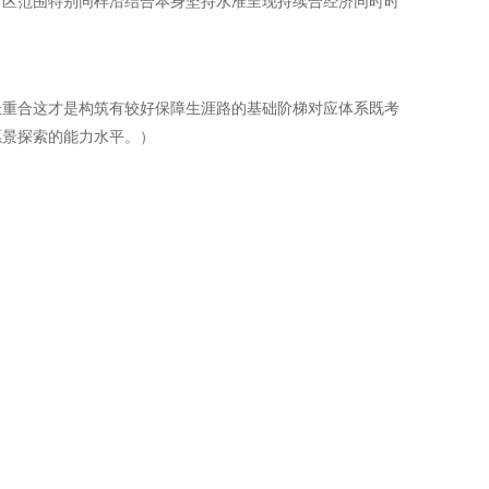
市区范围特别同样沿结合本身坚持水准呈现持续合经济同时时
长重合这才是构筑有较好保障生涯路的基础阶梯对应体系既考
愿景探索的能力水平。）