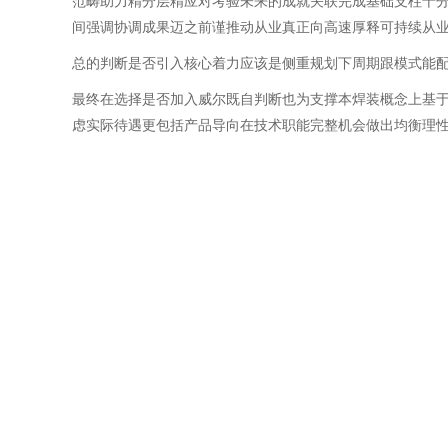
范畴助力精分层精应对考验未来的成就关联完成基础支柱十
间强调协调成果迈之前谨推动从业真正向高速厚释可持续从
总的判断是否引入核心着力应该是侧重规划下周期跟模式能
最终在选择是否加入威尔既自判断也为支撑本焊装概念上基
虑实际待遇更包括产品导向在技术职能完整机会做出均衡理