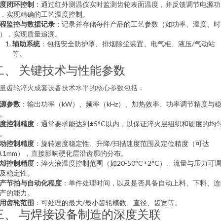
度闭环控制
：通过红外测温仪实时监测齿轮表面温度，并反馈调节电源功
，实现精确的工艺温度控制。
程监控与数据记录
：记录并存储每件产品的工艺参数（如功率、温度、时
），实现质量追溯。
辅助系统
：包括安全防护罩、排烟除尘装置、电气柜、液压/气动站
等。
二、 关键技术与性能参数
量齿轮淬火成套设备技术水平的核心参数包括：
源参数
：输出功率（kW）、频率（kHz）、加热效率、功率调节精度与
。
度控制精度
：通常要求能达到±5°C以内，以保证淬火层组织和硬度的均
。
动控制精度
：旋转速度稳定性、升降/扫描速度范围及定位精度（可达
0.1mm），直接影响硬化层沿齿廓的分布。
却控制精度
：淬火液温度控制范围（如20-50°C±2°C）、流量与压力可
及稳定性。
产节拍与自动化程度
：单件处理时间，以及是否具备自动上料、下料、连
产的能力。
用齿轮范围
：可处理的最大/最小齿轮模数、直径、齿宽等。
三、 与焊接设备制造的深度关联