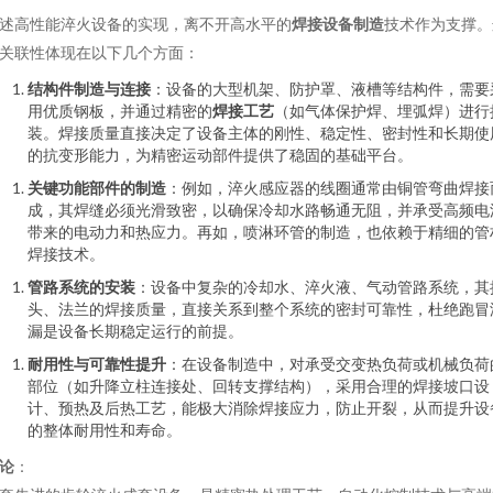
述高性能淬火设备的实现，离不开高水平的
焊接设备制造
技术作为支撑。
关联性体现在以下几个方面：
结构件制造与连接
：设备的大型机架、防护罩、液槽等结构件，需要
用优质钢板，并通过精密的
焊接工艺
（如气体保护焊、埋弧焊）进行
装。焊接质量直接决定了设备主体的刚性、稳定性、密封性和长期使
的抗变形能力，为精密运动部件提供了稳固的基础平台。
关键功能部件的制造
：例如，淬火感应器的线圈通常由铜管弯曲焊接
成，其焊缝必须光滑致密，以确保冷却水路畅通无阻，并承受高频电
带来的电动力和热应力。再如，喷淋环管的制造，也依赖于精细的管
焊接技术。
管路系统的安装
：设备中复杂的冷却水、淬火液、气动管路系统，其
头、法兰的焊接质量，直接关系到整个系统的密封可靠性，杜绝跑冒
漏是设备长期稳定运行的前提。
耐用性与可靠性提升
：在设备制造中，对承受交变热负荷或机械负荷
部位（如升降立柱连接处、回转支撑结构），采用合理的焊接坡口设
计、预热及后热工艺，能极大消除焊接应力，防止开裂，从而提升设
的整体耐用性和寿命。
论
：