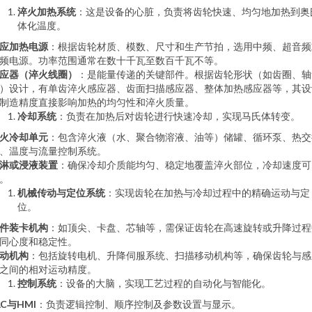
淬火加热系统
：这是设备的心脏，负责将齿轮快速、均匀地加热到奥
体化温度。
应加热电源
：根据齿轮材质、模数、尺寸和生产节拍，选用中频、超音频
频电源。功率范围通常在数十千瓦至数百千瓦不等。
应器（淬火线圈）
：是能量传递的关键部件。根据齿轮形状（如齿圈、轴
）设计，有单齿淬火感应器、齿面扫描感应器、整体加热感应器等，其设
制造精度直接影响加热的均匀性和淬火质量。
冷却系统
：负责在加热后对齿轮进行快速冷却，实现马氏体转变。
火冷却单元
：包含淬火液（水、聚合物溶液、油等）储罐、循环泵、热交
、温度与流量控制系统。
淋或浸液装置
：确保冷却介质能均匀、稳定地覆盖淬火部位，冷却速度可
。
机械传动与定位系统
：实现齿轮在加热与冷却过程中的精确运动与定
位。
件装卡机构
：如顶尖、卡盘、芯轴等，需保证齿轮在高速旋转或升降过程
同心度和稳定性。
动机构
：包括旋转电机、升降伺服系统、扫描移动机构等，确保齿轮与感
之间的相对运动精度。
控制系统
：设备的大脑，实现工艺过程的自动化与智能化。
LC与HMI
：负责逻辑控制、顺序控制及参数设置与显示。